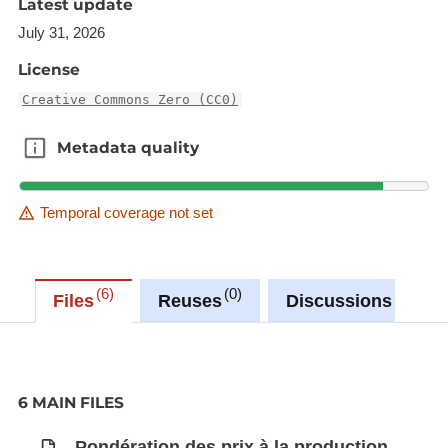
Latest update
July 31, 2026
Synchronisé automatiquement depuis la
base de
License
données LUSTAT
Creative Commons Zero (CC0)
Metadata quality
Metadata quality
Temporal coverage not set
6
0
0
Files
Reuses
Discussions
6 MAIN FILES
Pondération des prix à la production