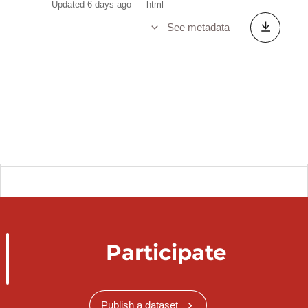
Updated 6 days ago
html
See metadata
Participate
Publish a dataset