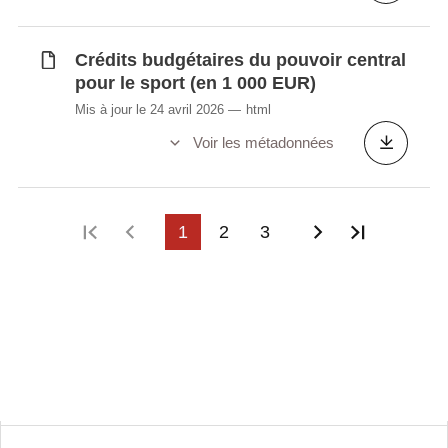
Crédits budgétaires du pouvoir central
pour le sport (en 1 000 EUR)
Mis à jour le 24 avril 2026
html
Voir les métadonnées
Première page
Page précédente
1
2
3
Page suivant
Dernière