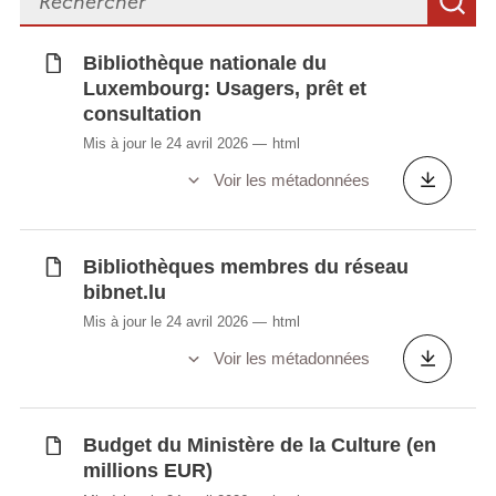
R
musique de la Ville de Luxembourg par
nationalité
Bibliothèque nationale du
Luxembourg: Usagers, prêt et
consultation
Synchronisé automatiquement depuis la
base de
Mis à jour le 24 avril 2026
html
données LUSTAT
Voir les métadonnées
Bibliothèques membres du réseau
bibnet.lu
Mis à jour le 24 avril 2026
html
Voir les métadonnées
Budget du Ministère de la Culture (en
millions EUR)