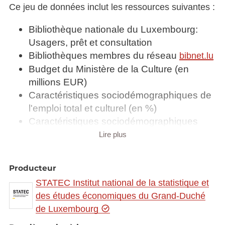
Ce jeu de données inclut les ressources suivantes :
Bibliothèque nationale du Luxembourg:
Usagers, prêt et consultation
Bibliothèques membres du réseau
bibnet.lu
Budget du Ministère de la Culture (en
millions EUR)
Caractéristiques sociodémographiques de
l'emploi total et culturel (en %)
Caractéristiques sociodémographiques
des activités culturelles et des professions
Lire plus
culturelles (en %)
Crédits budgétaires du pouvoir central pour
Producteur
le sport (en 1 000 EUR)
STATEC Institut national de la statistique et
Emplois dans les institutions culturelles
des études économiques du Grand-Duché
Examens médico-sportifs
de Luxembourg
Fonds de la Bibliothèque nationale du