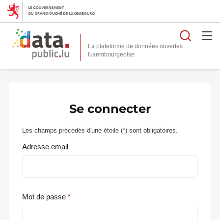
Reche
La plateforme de données ouvertes
Se connecter
Les champs précédés d'une étoile (
*
) sont obligatoires.
Adresse email
Mot de passe