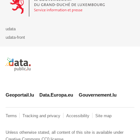
udata
udata-front
Retour à l'accueil de data.public.lu
Geoportail.lu
Data.Europa.eu
Gouvernement.lu
Terms
Tracking and privacy
Accessibility
Site map
Unless otherwise stated, all content of this site is available under
Creative Commons CC0
license.