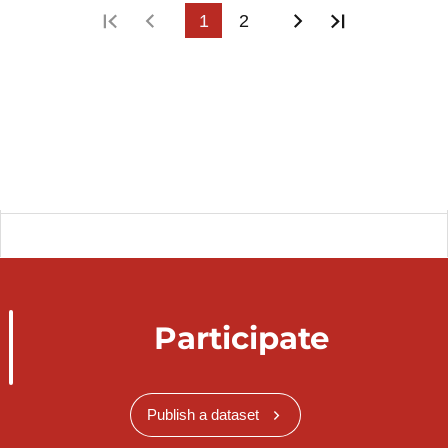
First page
Previous page
1
2
Next page
Last page
Participate
Publish a dataset