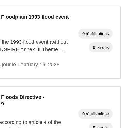
 Floodplain 1993 flood event
0
réutilisations
f the 1993 flood event (without
0
favoris
he INSPIRE Annex III Theme -…
 jour le February 16, 2026
 Floods Directive -
19
0
réutilisations
according to article 4 of the
0
favoris