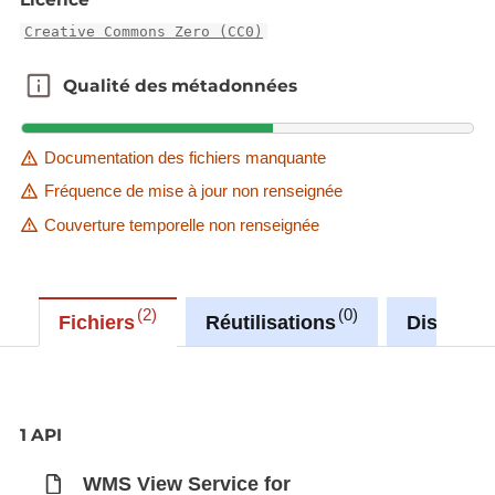
Creative Commons Zero (CC0)
Qualité des métadonnées
Qualité des métadonnées
Documentation des fichiers manquante
Fréquence de mise à jour non renseignée
Couverture temporelle non renseignée
2
0
Fichiers
Réutilisations
Discussi
1 API
WMS View Service for