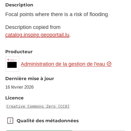
Description
Focal points where there is a risk of flooding
Description copied from
catalog.inspire.geoportail.lu
.
Producteur
Administration de la gestion de l'eau
Dernière mise à jour
16 février 2026
Licence
Creative Commons Zero (CC0)
Qualité des métadonnées
Qualité des métadonnées