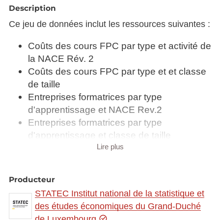
Description
Ce jeu de données inclut les ressources suivantes :
Coûts des cours FPC par type et activité de
la NACE Rév. 2
Coûts des cours FPC par type et et classe
de taille
Entreprises formatrices par type
d'apprentissage et NACE Rev.2
Entreprises formatrices par type
d'apprentissage et classe de taille
Lire plus
Heures de formation par NACE Rev.2
Heures de formation par taille de classe
Participants aux cours de FPC par NACE
Producteur
Rev.2 et sex
STATEC Institut national de la statistique et
Participants aux cours de FPC par taille de
des études économiques du Grand-Duché
classe et sex
de Luxembourg