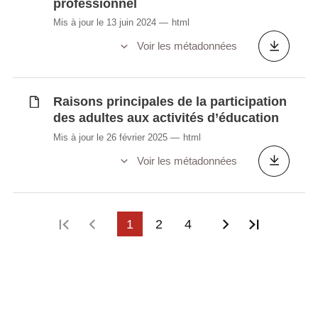
professionnel
Mis à jour le 13 juin 2024
html
Voir les métadonnées
Raisons principales de la participation
des adultes aux activités d’éducation
Mis à jour le 26 février 2025
html
Voir les métadonnées
Première page
Page précédente
1
2
4
Page suivant
Dernière