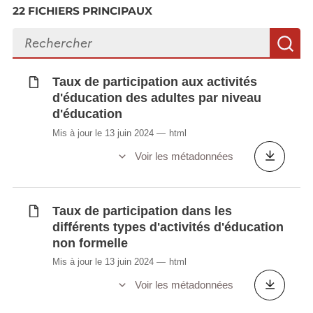
Taux de participation aux activités
22 FICHIERS PRINCIPAUX
d'éducation des adultes par niveau
Rechercher des fichiers
d'éducation
R
Taux de participation aux activités
d'éducation des adultes par sexe
Taux de participation aux activités
Taux de participation aux activités
d'éducation des adultes par niveau
d'éducation des adultes selon la profession
d'éducation
Taux de participation aux activités
Mis à jour le 13 juin 2024
html
d'éducation des adultes selon le degré
Voir les métadonnées
d'urbanisation
Taux de participation aux activités
d'éducation des adultes selon le statut
Taux de participation dans les
professionnel
différents types d'activités d'éducation
Taux de participation dans les différents
non formelle
types d'activités d'éducation non formelle
Mis à jour le 13 juin 2024
html
Voir les métadonnées