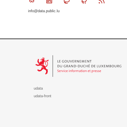
Bluesky
Linkedin
Mastodon
Github
RSS
info@data.public.lu
Le Gouvernement du Grand-Duché de Luxembourg - S
udata
udata-front