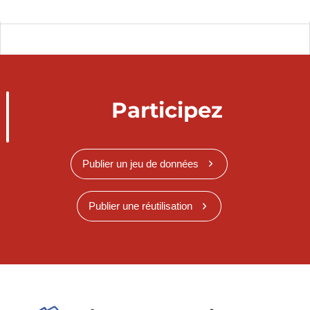
Le Functional Airspace Block Europe
Central (FABEC)
Missions principales :
Les activités principales de l’ANA reposent sur
l’exercice des services de navigation aérienne et le
Participez
fonctionnement opérationnel de l’aéroport de
Luxembourg. De ce fait, les missions de l’ANA sont
multiples et consistent entre autres à :
Publier un jeu de données
Assurer la gestion du trafic aérien (ATM)
dans l’espace aérien luxembourgeois et
Publier une réutilisation
assurer les services opérationnels
d’aérodrome.
Assurer une couverture adéquate de
radionavigation, de guidage radar et de
communications aéronautiques pour