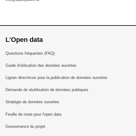
navigation aérienne, gérer et assurer la
diffusion des données climatologiques et
fournir les services incombant à la
météorologie nationale.
Assurer l’entretien et la maintenance
L'Open data
courants, des zones vertes ainsi que du
balisage lumineux.
Questions fréquentes (FAQ)
Guide d'utilisation des données ouvertes
Références règlementaires :
Lignes directrices pour la publication de données ouvertes
Loi du 21 décembre 2007 portant création
de l’Administration de la navigation
Demande de réutilisation de données publiques
aérienne
Stratégie de données ouvertes
Règlement grand-ducal du 29 janvier 2019
déterminant l’organisation de
Feuille de route pour l'open data
l’Administration de la navigation aérienne
Gouvernance du projet
Versions et mises à jour :