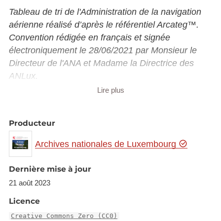
Tableau de tri de l'Administration de la navigation
aérienne réalisé d’après le référentiel Arcateg™.
Convention rédigée en français et signée
électroniquement le 28/06/2021 par Monsieur le
Directeur de l'ANA et Madame la Directrice des
ANLux.
Lire plus
Historique de l’administration :
Les missions relatives à la navigation aérienne
Producteur
suivent l’histoire de l’aviation, des années 1930
Archives nationales de Luxembourg
jusqu’à aujourd’hui. En effet, les années 1930
marquent le début de l’aviation sportive sur le site
Dernière mise à jour
du Findel. Une première loi permet la construction
d’un aéroport et réglementant la circulation
21 août 2023
aérienne est alors votée.
Licence
En 1945 arrivent les prémices des services de la
Creative Commons Zero (CC0)