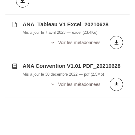
certifications et reconnaissances telles que :
La « Air Navigation Service Provider » par
ANA_Tableau V1 Excel_20210628
la Direction de l’aviation civile
Mis à jour le 7 avril 2023
excel
(23.4Ko)
Le Prix Luxembourgeois de la Qualité et de
l’Excellence
Voir les métadonnées
Le certificat de bonne pratique remis dans
le cadre du prix européen d’excellence
ANA Convention V1.01 PDF_20210628
dans le secteur public (EPSA 2019).
La certification environnementale ISO
Mis à jour le 30 décembre 2022
pdf
(2.5Mo)
14001
Voir les métadonnées
L’ANA s'engage également au sein de
réseaux internationaux comme :
La Civil Air Navigation Services
Organisation (CANSO)
L’initiative européenne Ciel Unique
Européen (Single European Sky ou SES)