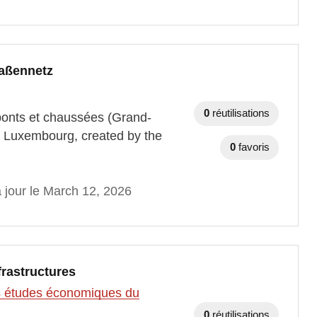
raßennetz
0
réutilisations
ponts et chaussées (Grand-
f Luxembourg, created by the
0
favoris
 jour le March 12, 2026
frastructures
des études économiques du
0
réutilisations