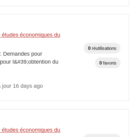
des études économiques du
0
réutilisations
s : Demandes pour
pour l&#39;obtention du
0
favoris
à jour 16 days ago
des études économiques du