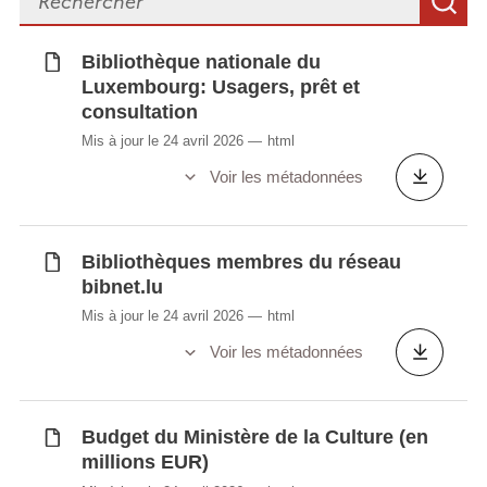
R
musique de la Ville de Luxembourg par
nationalité
Bibliothèque nationale du
Luxembourg: Usagers, prêt et
consultation
Synchronisé automatiquement depuis la
base de
Mis à jour le 24 avril 2026
html
données LUSTAT
Voir les métadonnées
Bibliothèques membres du réseau
bibnet.lu
Mis à jour le 24 avril 2026
html
Voir les métadonnées
Budget du Ministère de la Culture (en
millions EUR)