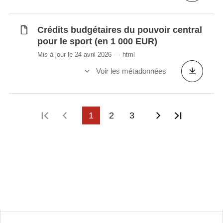
Crédits budgétaires du pouvoir central
pour le sport (en 1 000 EUR)
Mis à jour le 24 avril 2026
html
Voir les métadonnées
Première page
Page précédente
1
2
3
Page suivant
Dernière