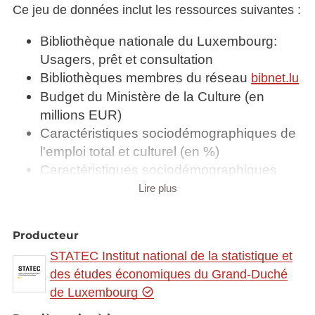
Ce jeu de données inclut les ressources suivantes :
Bibliothèque nationale du Luxembourg:
Usagers, prêt et consultation
Bibliothèques membres du réseau
bibnet.lu
Budget du Ministère de la Culture (en
millions EUR)
Caractéristiques sociodémographiques de
l'emploi total et culturel (en %)
Caractéristiques sociodémographiques
des activités culturelles et des professions
Lire plus
culturelles (en %)
Crédits budgétaires du pouvoir central pour
Producteur
le sport (en 1 000 EUR)
STATEC Institut national de la statistique et
Emplois dans les institutions culturelles
des études économiques du Grand-Duché
Examens médico-sportifs
de Luxembourg
Fonds de la Bibliothèque nationale du