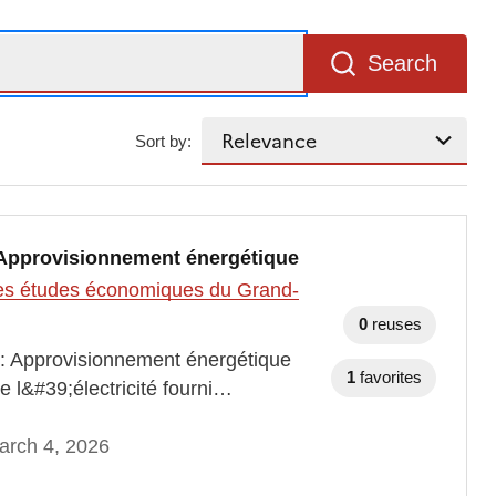
Search
Sort by:
- Approvisionnement énergétique
t des études économiques du Grand-
0
reuses
 : Approvisionnement énergétique
1
favorites
e l&#39;électricité fourni…
arch 4, 2026