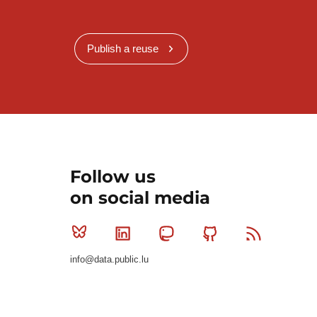
Publish a reuse
Follow us
on social media
Bluesky
Linkedin
Mastodon
Github
RSS
info@data.public.lu