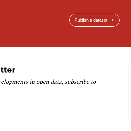
Publish a dataset
tter
velopments in open data, subscribe to
.