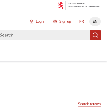
Log in
Sign up
FR
EN
arch for data
Se
Search reuses