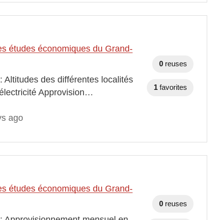
t des études économiques du Grand-
0
reuses
Altitudes des différentes localités
1
favorites
lectricité Approvision…
ys ago
t des études économiques du Grand-
0
reuses
s : Approvisionnement mensuel en