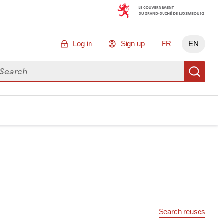
Log in
Sign up
FR
EN
arch for data
Se
Search reuses