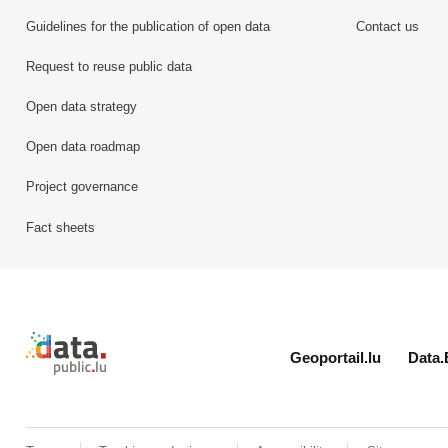
Guidelines for the publication of open data
Contact us
Request to reuse public data
Open data strategy
Open data roadmap
Project governance
Fact sheets
Retour à l'accueil de data.public.lu
Geoportail.lu
Data.