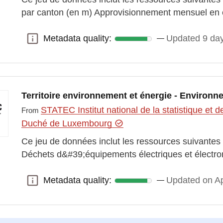
par canton (en m) Approvisionnement mensuel en é
Metadata quality:
Updated 9 da
Metadata quality:
Territoire environnement et énergie - Environ
STATEC Institut national de la statistique e
From
Duché de Luxembourg
Ce jeu de données inclut les ressources suivante
Déchets d&#39;équipements électriques et électr
Metadata quality:
Updated on Ap
Metadata quality: