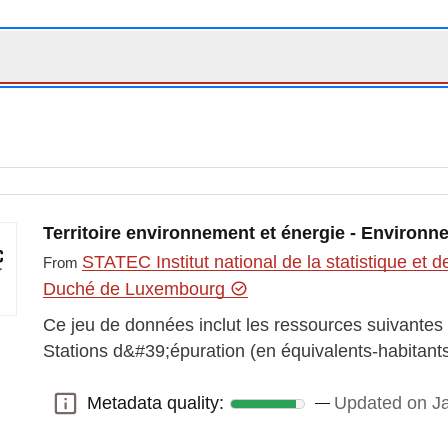
Territoire environnement et énergie - Environn
STATEC Institut national de la statistique e
From
Duché de Luxembourg
Ce jeu de données inclut les ressources suivante
Stations d&#39;épuration (en équivalents-habitan
Metadata quality:
Updated on Ja
Metadata quality: