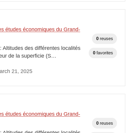
t des études économiques du Grand-
0
reuses
Altitudes des différentes localités
0
favorites
ur de la superficie (S…
arch 21, 2025
t des études économiques du Grand-
0
reuses
Altitudes des différentes localités