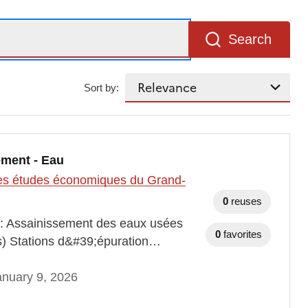
Search
Sort by:
ement - Eau
t des études économiques du Grand-
0
reuses
s : Assainissement des eaux usées
0
favorites
ts) Stations d&#39;épuration…
nuary 9, 2026