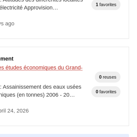
1
favorites
lectricité Approvision…
ys ago
nement
t des études économiques du Grand-
0
reuses
s : Assainissement des eaux usées
0
favorites
oniques (en tonnes) 2006 - 20…
ril 24, 2026