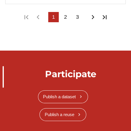
First page
Previous page
1
2
3
Next page
Last pag
Participate
Publish a dataset
Publish a reuse