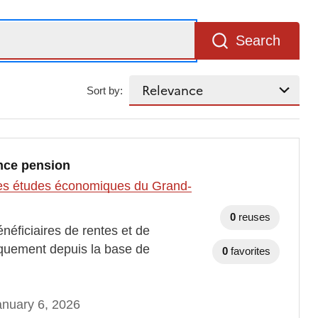
Search
Sort by:
ance pension
t des études économiques du Grand-
0
reuses
néficiaires de rentes et de
iquement depuis la base de
0
favorites
nuary 6, 2026