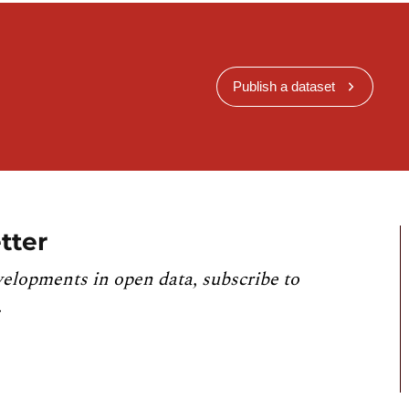
Publish a dataset
tter
velopments in open data, subscribe to
.