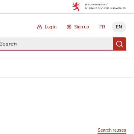
Log in
Sign up
FR
EN
arch for data
Se
Search reuses