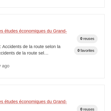
t des études économiques du Grand-
0
reuses
 Accidents de la route selon la
0
favorites
ccidents de la route sel…
y ago
t des études économiques du Grand-
0
reuses