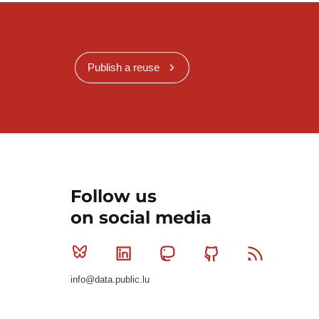
Publish a reuse
Follow us
on social media
Bluesky
Linkedin
Mastodon
Github
RSS
info@data.public.lu