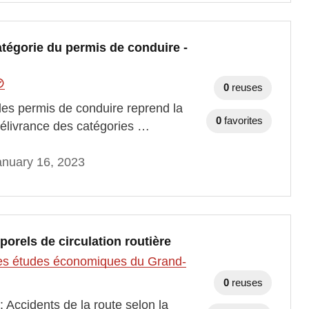
atégorie du permis de conduire -
0
reuses
des permis de conduire reprend la
0
favorites
 délivrance des catégories …
anuary 16, 2023
porels de circulation routière
t des études économiques du Grand-
0
reuses
 Accidents de la route selon la