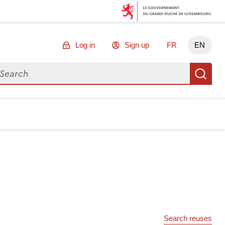
Log in
Sign up
FR
EN
arch for data
Se
Search reuses