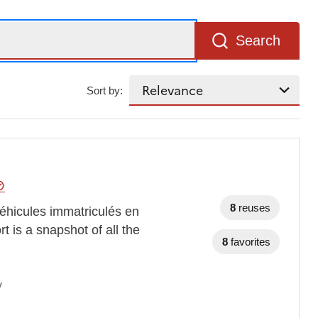
Search
Sort by:
8
reuses
éhicules immatriculés en
 is a snapshot of all the
8
favorites
y