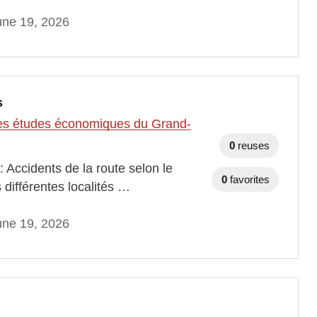
une 19, 2026
s
t des études économiques du Grand-
0
reuses
 Accidents de la route selon le
0
favorites
 différentes localités …
une 19, 2026