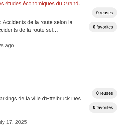
t des études économiques du Grand-
0
reuses
 Accidents de la route selon la
0
favorites
ccidents de la route sel…
ys ago
0
reuses
rkings de la ville d'Ettelbruck Des
0
favorites
ly 17, 2025