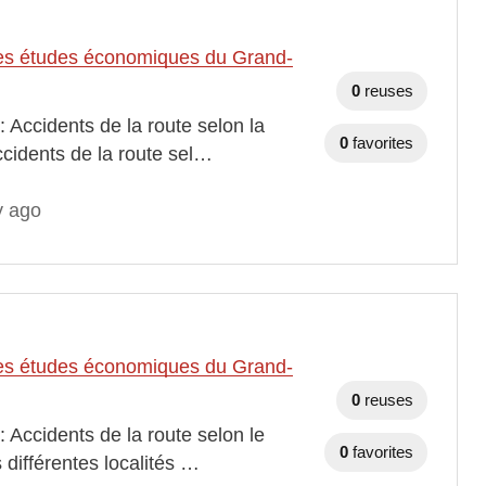
t des études économiques du Grand-
0
reuses
 Accidents de la route selon la
0
favorites
ccidents de la route sel…
y ago
t des études économiques du Grand-
0
reuses
 Accidents de la route selon le
0
favorites
 différentes localités …