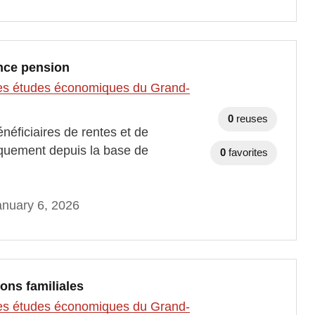
ance pension
t des études économiques du Grand-
0
reuses
néficiaires de rentes et de
iquement depuis la base de
0
favorites
nuary 6, 2026
ions familiales
t des études économiques du Grand-