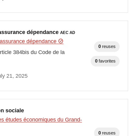
 l'assurance dépendance
AEC AD
e l'assurance dépendance
0
reuses
rticle 384bis du Code de la
0
favorites
ly 21, 2025
on sociale
t des études économiques du Grand-
0
reuses