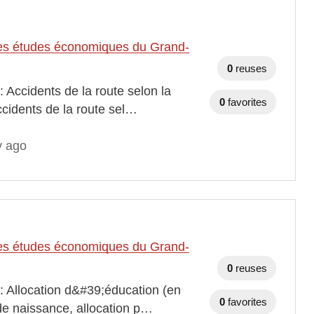
t des études économiques du Grand-
0
reuses
 Accidents de la route selon la
0
favorites
ccidents de la route sel…
y ago
t des études économiques du Grand-
0
reuses
: Allocation d&#39;éducation (en
0
favorites
de naissance, allocation p…