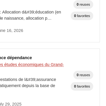
0
reuses
: Allocation d&#39;éducation (en
0
favorites
de naissance, allocation p…
une 16, 2026
rance dépendance
t des études économiques du Grand-
0
reuses
Prestations de l&#39;assurance
atiquement depuis la base de
0
favorites
ly 29, 2025