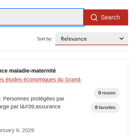
Search
Sort by:
ance maladie-maternité
t des études économiques du Grand-
0
reuses
 : Personnes protégées par
arge par l&#39;assurance
0
favorites
nuary 6, 2026