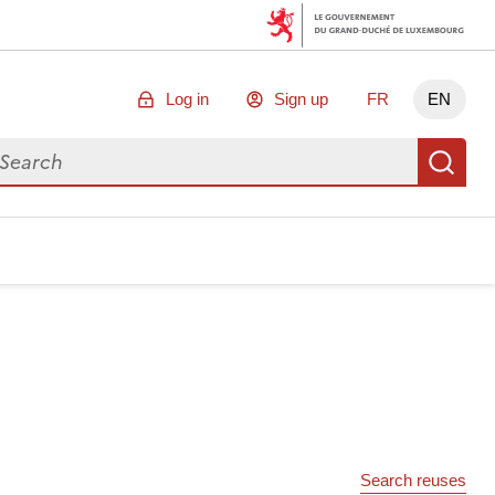
Log in
Sign up
FR
EN
arch for data
Se
Search reuses