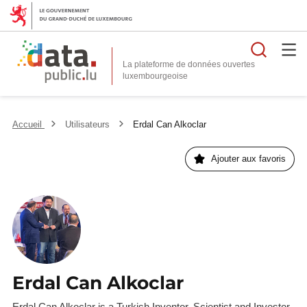
Reche
La plateforme de données ouvertes
Accueil
Utilisateurs
Erdal Can Alkoclar
Ajouter aux favoris
Erdal Can Alkoclar
Erdal Can Alkoclar is a Turkish Inventor, Scientist and Investor.