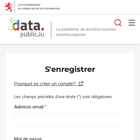
Reche
La plateforme de données ouvertes
S'enregistrer
Pourquoi se créer un compte?
Les champs précédés d'une étoile (
*
) sont obligatoires.
Adresse email
Mot de passe