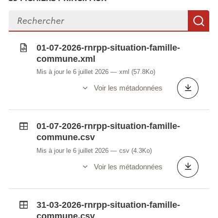
Rechercher des fichiers
R
01-07-2026-rnrpp-situation-famille-
commune.xml
Mis à jour le 6 juillet 2026
xml
(57.8Ko)
Voir les métadonnées
01-07-2026-rnrpp-situation-famille-
commune.csv
Mis à jour le 6 juillet 2026
csv
(4.3Ko)
Voir les métadonnées
31-03-2026-rnrpp-situation-famille-
commune.csv