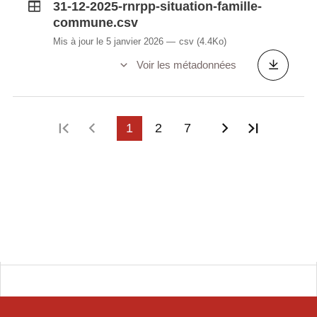
31-12-2025-rnrpp-situation-famille-
commune.csv
Mis à jour le 5 janvier 2026
csv
(4.4Ko)
Voir les métadonnées
Première page
Page précédente
1
2
7
Page suivant
Dernière