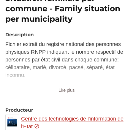
commune - Family situation
per municipality
Description
Fichier extrait du registre national des personnes
physiques RNPP indiquant le nombre respectif de
personnes par état civil dans chaque commune:
célibataire, marié, divorcé, pacsé, séparé, état
inconnu.
Extract from the national person register RNPP
Lire plus
indicating the respective number of persons per
civil state in each municipality: unmarried, married,
Producteur
divorced, civil union (PACS), separated or
Centre des technologies de l'information de
unknown.
l'Etat