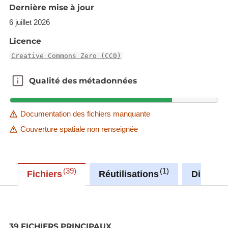
Dernière mise à jour
6 juillet 2026
Licence
Creative Commons Zero (CC0)
Qualité des métadonnées
Qualité des métadonnées
Documentation des fichiers manquante
Couverture spatiale non renseignée
39
1
Fichiers
Réutilisations
Discuss
39 FICHIERS PRINCIPAUX