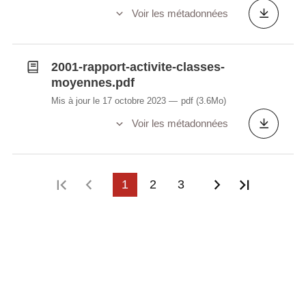
Voir les métadonnées
2001-rapport-activite-classes-
moyennes.pdf
Mis à jour le 17 octobre 2023
pdf
(3.6Mo)
Voir les métadonnées
Première page
Page précédente
1
2
3
Page suivant
Dernière