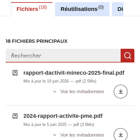
18
0
Fichiers
Réutilisations
Discuss
18 FICHIERS PRINCIPAUX
Rechercher des fichiers
R
rapport-dactivit-mineco-2025-final.pdf
Mis à jour le 10 juin 2026
pdf
(2.5Mo)
Voir les métadonnées
2024-rapport-activite-pme.pdf
Mis à jour le 5 juin 2025
pdf
(3.5Mo)
Voir les métadonnées