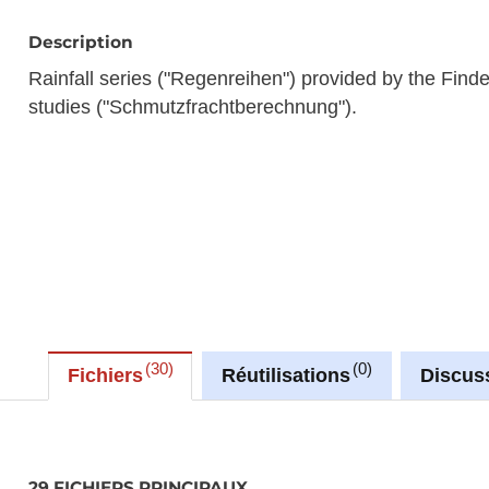
Description
Rainfall series ("Regenreihen") provided by the Finde
studies ("Schmutzfrachtberechnung").
30
0
Fichiers
Réutilisations
Discus
29 FICHIERS PRINCIPAUX