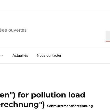
ées ouvertes
Re
Actualités
Nous contacter
en") for pollution load
erechnung")
Schmutzfrachtberechnung