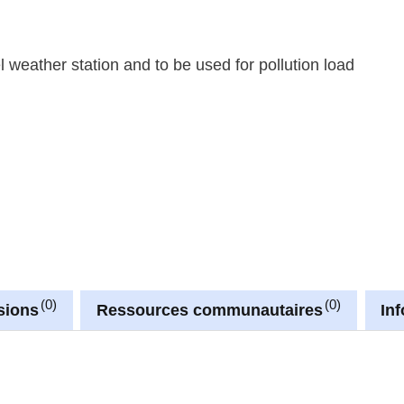
l weather station and to be used for pollution load
0
0
sions
Ressources communautaires
In