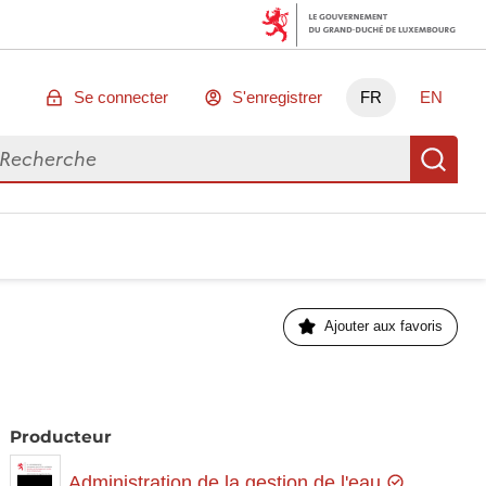
Se connecter
S'enregistrer
FR
EN
chercher des données
Re
Ajouter aux favoris
Producteur
Administration de la gestion de l'eau