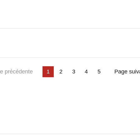
3
4
 page
e précédente
1
2
5
Page suiv