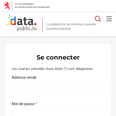
Reche
La plateforme de données ouvertes
Se connecter
Les champs précédés d'une étoile (
*
) sont obligatoires.
Adresse email
Mot de passe