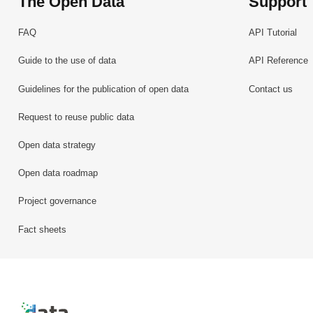
The Open Data
Support
FAQ
API Tutorial
Guide to the use of data
API Reference
Guidelines for the publication of open data
Contact us
Request to reuse public data
Open data strategy
Open data roadmap
Project governance
Fact sheets
Retour à l'accueil de data.public.lu