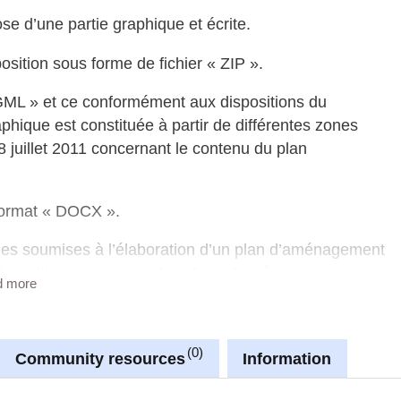
 d’une partie graphique et écrite.
sition sous forme de fichier « ZIP ».
 GML » et ce conformément aux dispositions du
raphique est constituée à partir de différentes zones
8 juillet 2011 concernant le contenu du plan
 format « DOCX ».
nes soumises à l’élaboration d’un plan d’aménagement
 disposition tout comme les plans d'aménagement
d more
ts sont fournis en format « PDF ».
erez d’avantage d’informations concernant la structure
0
programme « QGIS » permettant de télécharger,
Community resources
Information
 graphique du PAG.