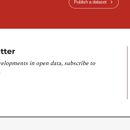
Publish a dataset
tter
velopments in open data, subscribe to
.