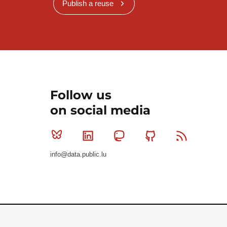
Publish a reuse
Follow us
on social media
Bluesky
Linkedin
Mastodon
Github
RSS
info@data.public.lu