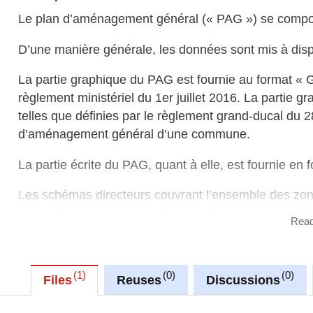
Le plan d’aménagement général (« PAG ») se compose
D’une manière générale, les données sont mis à dispo
La partie graphique du PAG est fournie au format «
règlement ministériel du 1er juillet 2016. La partie g
telles que définies par le règlement grand-ducal du 2
d’aménagement général d’une commune.
La partie écrite du PAG, quant à elle, est fournie en
Les schémas directeurs couvrant l’ensemble des zo
particulier „nouveau quartier“ sont également mis à
Rea
particulier (PAP) maintenus en vigueur. Ces documen
Sur le site
https://pag-upload.mi.public.lu
, vous trouv
1
0
0
« GML » ainsi qu’un outil plugin développé pour le 
Files
Reuses
Discussions
visualiser (selon la légende type) et éditer la partie