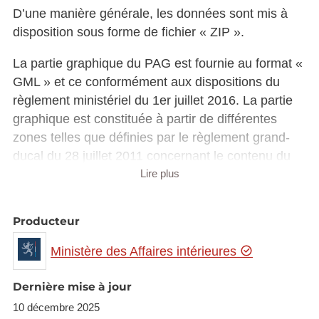
D’une manière générale, les données sont mis à
disposition sous forme de fichier « ZIP ».
La partie graphique du PAG est fournie au format «
GML » et ce conformément aux dispositions du
règlement ministériel du 1er juillet 2016. La partie
graphique est constituée à partir de différentes
zones telles que définies par le règlement grand-
ducal du 28 juillet 2011 concernant le contenu du
plan d’aménagement général d’une commune.
Lire plus
La partie écrite du PAG, quant à elle, est fournie en
Producteur
format « DOCX ».
Ministère des Affaires intérieures
Les schémas directeurs couvrant l’ensemble des
zones soumises à l’élaboration d’un plan
Dernière mise à jour
d’aménagement particulier „nouveau quartier“ sont
10 décembre 2025
également mis à disposition tout comme les plans