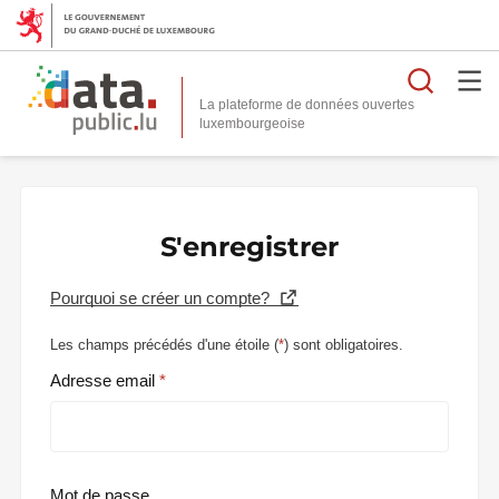
Reche
La plateforme de données ouvertes
S'enregistrer
Pourquoi se créer un compte?
Les champs précédés d'une étoile (
*
) sont obligatoires.
Adresse email
Mot de passe