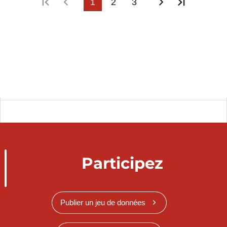
Première page
Page précédente
1
2
3
Page suivant
Dernière
Participez
Publier un jeu de données