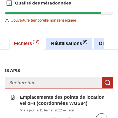
Qualité des métadonnées
Qualité des métadonnées
Couverture temporelle non renseignée
18
6
Fichiers
Réutilisations
Discuss
18 APIS
Rechercher des fichiers
R
Emplacements des points de location
vel'oH! (coordonnées WGS84)
Mis à jour le 11 février 2022
json