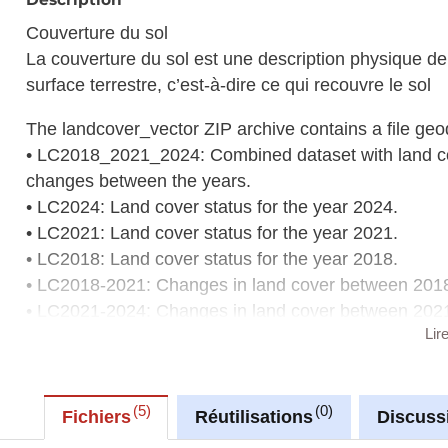
Couverture du sol
La couverture du sol est une description physique de
surface terrestre, c’est-à-dire ce qui recouvre le sol
The landcover_vector ZIP archive contains a file geo
• LC2018_2021_2024: Combined dataset with land co
changes between the years.
• LC2024: Land cover status for the year 2024.
• LC2021: Land cover status for the year 2021.
• LC2018: Land cover status for the year 2018.
• LC2018-2021: Changes in land cover between 201
• LC2021-2024: Changes in land cover between 202
Lir
• LC2021-2024: Changes in land cover between 201
The landcover_raster ZIP archive contains raster files
• LC2024: Land cover status for the year 2024.
5
0
Fichiers
Réutilisations
Discuss
• LC2021: Land cover status for the year 2021.