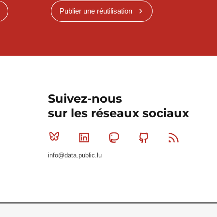
Publier une réutilisation
Suivez-nous
sur les réseaux sociaux
Bluesky
Linkedin
Mastodon
Github
RSS
info@data.public.lu