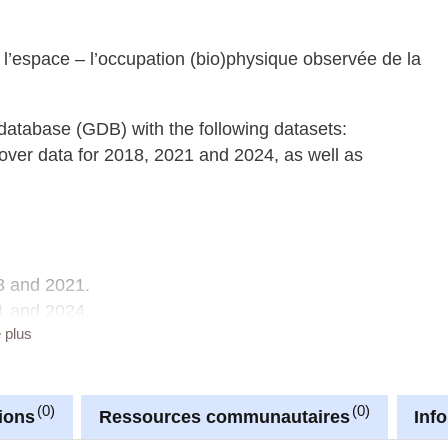
 l’espace – l’occupation (bio)physique observée de la
database (GDB) with the following datasets:
ver data for 2018, 2021 and 2024, as well as
8 and 2021.
1 and 2024.
e plus
8 and 2024.
 with following datasets:
0
0
ions
Ressources communautaires
Inf