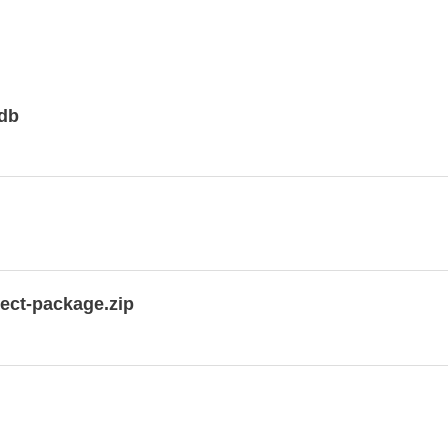
age with all datasets
gdb
ject-package.zip