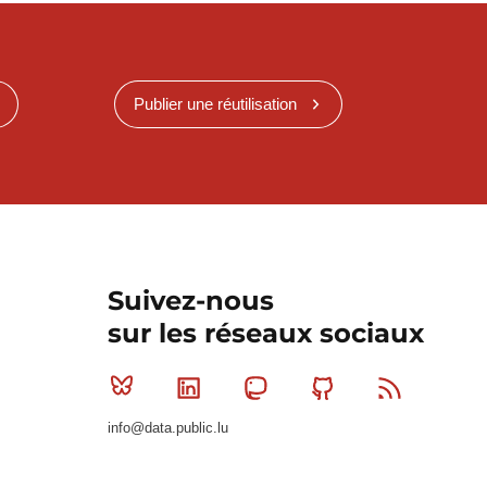
Publier une réutilisation
Suivez-nous
sur les réseaux sociaux
Bluesky
Linkedin
Mastodon
Github
RSS
info@data.public.lu