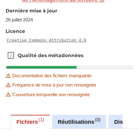
https://ws.geoportail.lu/wss/service/GR_Agriculture
Dernière mise à jour
_WMS/guest
26 juillet 2024
with layer name(s):
Licence
-GAL_LEADER_GR_2023_2027
-LAG_LEADER_SL_2023_2027_non_rural
Creative Commons Attribution 4.0
Qualité des métadonnées
Qualité des métadonnées
Documentation des fichiers manquante
Fréquence de mise à jour non renseignée
Couverture temporelle non renseignée
1
0
Fichiers
Réutilisations
Discussi