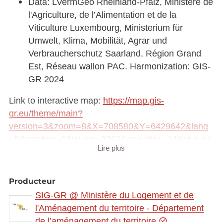
Data: LVermGeo Rheinland-Pfalz, Ministère de
l'Agriculture, de l’Alimentation et de la
Viticulture Luxembourg, Ministerium für
Umwelt, Klima, Mobilität, Agrar und
Verbraucherschutz Saarland, Région Grand
Est, Réseau wallon PAC. Harmonization: GIS-
GR 2024
Link to interactive map:
https://map.gis-
gr.eu/theme/main?
version=3&zoom=8&X=708580&Y=6429642&lang
=fr&rotation=0&layers=2393&opacities=1&bgLayer
Lire plus
=basemap_2015_global
Link to Geocatalog:
https://geocatalogue.gis-
Producteur
gr.eu/geonetwork/srv/eng/catalog.search#/metadat
SIG-GR @ Ministère du Logement et de
a/d7dc29fe-9972-4e38-9dab-58439733d7cd
l'Aménagement du territoire - Département
de l’aménagement du territoire
WMS link: