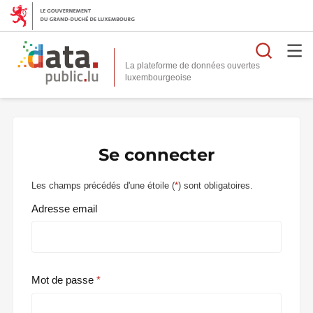
Reche
La plateforme de données ouvertes
Se connecter
Les champs précédés d'une étoile (
*
) sont obligatoires.
Adresse email
Mot de passe