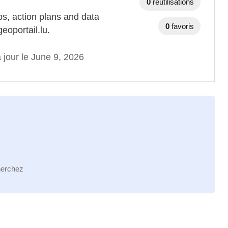
0
réutilisations
ps, action plans and data
0
favoris
eoportail.lu.
 jour le June 9, 2026
herchez