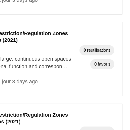
 jour 3 days ago
striction/Regulation Zones
s (2021)
0
réutilisations
y large, continuous open spaces
0
favoris
tional function and correspon…
 jour 3 days ago
striction/Regulation Zones
as (2021)