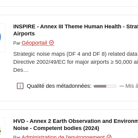
INSPIRE - Annex III Theme Human Health - Stra
Airports
Géoportail
Par
Strategic noise maps (DF 4 and DF 8) related data 
Directive 2002/49/EC for major airports ≥ 50,000 ai
Des…
Qualité des métadonnées:
Mis à
Qualité des métadonnées:
HVD - Annex 2 Earth Observation and Environm
Noise - Competent bodies (2024)
Administration de l'environnement
Par