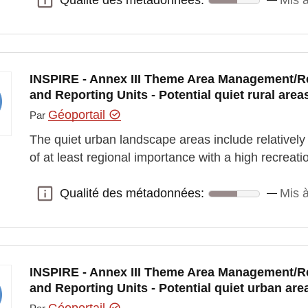
Qualité des métadonnées:
Mis à
INSPIRE - Annex III Theme Area Management/Re
and Reporting Units - Potential quiet rural area
Géoportail
Par
The quiet urban landscape areas include relativel
of at least regional importance with a high recrea
Qualité des métadonnées:
Mis à
Qualité des métadonnées:
INSPIRE - Annex III Theme Area Management/Re
and Reporting Units - Potential quiet urban are
Géoportail