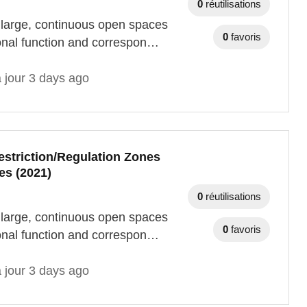
0
réutilisations
y large, continuous open spaces
0
favoris
tional function and correspon…
 jour 3 days ago
striction/Regulation Zones
es (2021)
0
réutilisations
y large, continuous open spaces
0
favoris
tional function and correspon…
 jour 3 days ago