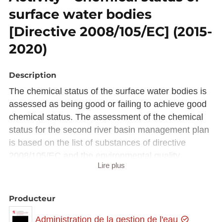
surface water bodies
[Directive 2008/105/EC] (2015-
2020)
Description
The chemical status of the surface water bodies is
assessed as being good or failing to achieve good
chemical status. The assessment of the chemical
status for the second river basin management plan
is based on the list of substances of directive
2008/105/EC and the environmental quality
Lire plus
standards established by the new directive
2013/39/EC.
Producteur
Description copied from
catalog.inspire.geoportail.lu
.
Administration de la gestion de l'eau