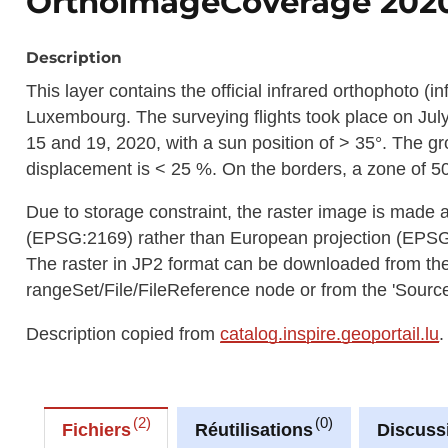
OrthoimageCoverage 2020
Description
This layer contains the official infrared orthophoto (in
Luxembourg. The surveying flights took place on Jul
15 and 19, 2020, with a sun position of > 35°. The g
displacement is < 25 %. On the borders, a zone of 50
Due to storage constraint, the raster image is made 
(EPSG:2169) rather than European projection (EPS
The raster in JP2 format can be downloaded from t
rangeSet/File/FileReference node or from the 'Source 
Description copied from
catalog.inspire.geoportail.lu
.
2
0
Fichiers
Réutilisations
Discuss