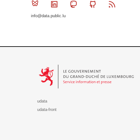
Bluesky
Linkedin
Mastodon
Github
RSS
info@data.public.lu
Le Gouvernement du Grand-Duché de Luxembourg - S
udata
udata-front