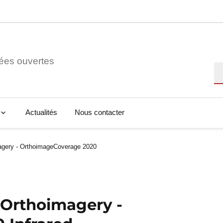
ées ouvertes
Re
Actualités
Nous contacter
agery - OrthoimageCoverage 2020
 Orthoimagery -