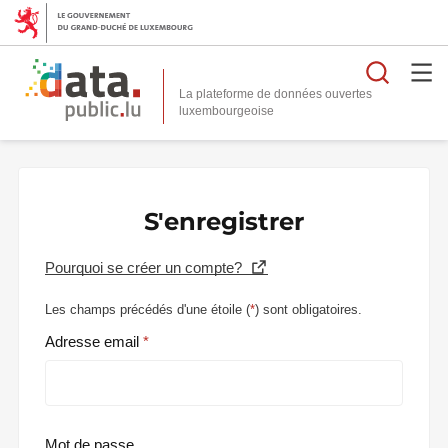
Reche
La plateforme de données ouvertes
S'enregistrer
Pourquoi se créer un compte?
Les champs précédés d'une étoile (
*
) sont obligatoires.
Adresse email
Mot de passe