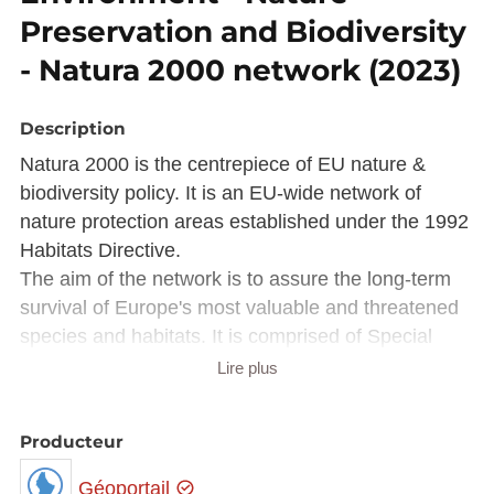
Preservation and Biodiversity
- Natura 2000 network (2023)
Description
Natura 2000 is the centrepiece of EU nature &
biodiversity policy. It is an EU-wide network of
nature protection areas established under the 1992
Habitats Directive.
The aim of the network is to assure the long-term
survival of Europe's most valuable and threatened
species and habitats. It is comprised of Special
Areas of Conservation (SAC) designated by
Lire plus
Member States under the Habitats Directive, and
also incorporates Special Protection Areas (SPAs)
Producteur
which they designate under the 1979 Birds
Directive.
Géoportail