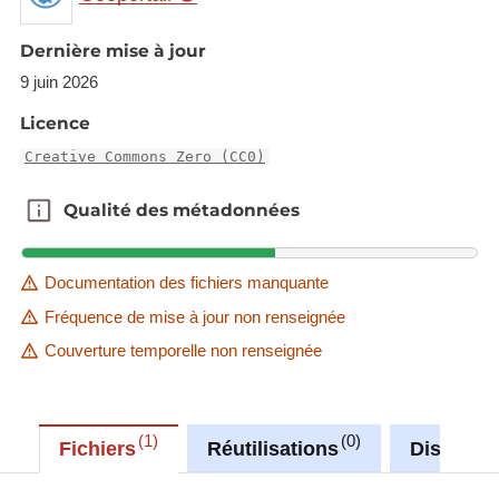
Description copied from
Dernière mise à jour
https://rod.eionet.europa.eu/obligations/616
9 juin 2026
Description copied from
Licence
catalog.inspire.geoportail.lu
.
Creative Commons Zero (CC0)
Qualité des métadonnées
Qualité des métadonnées
Documentation des fichiers manquante
Fréquence de mise à jour non renseignée
Couverture temporelle non renseignée
1
0
Fichiers
Réutilisations
Discussi