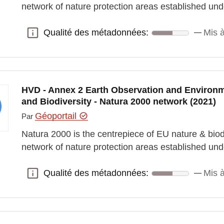
network of nature protection areas established un
Qualité des métadonnées:
Mis à
Qualité des métadonnées:
HVD - Annex 2 Earth Observation and Environm
and Biodiversity - Natura 2000 network (2021)
Géoportail
Par
Natura 2000 is the centrepiece of EU nature & biodi
network of nature protection areas established un
Qualité des métadonnées:
Mis à
Qualité des métadonnées: