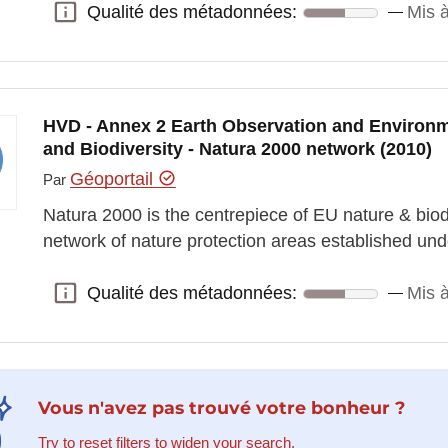
Qualité des métadonnées:
Mis à
Qualité des métadonnées:
HVD - Annex 2 Earth Observation and Environm
and Biodiversity - Natura 2000 network (2010)
Géoportail
Par
Natura 2000 is the centrepiece of EU nature & biodi
network of nature protection areas established un
Qualité des métadonnées:
Mis à
Qualité des métadonnées:
Vous n'avez pas trouvé votre bonheur ?
Try to reset filters to widen your search.