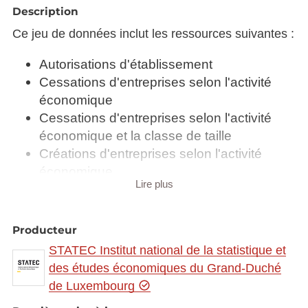
Description
Ce jeu de données inclut les ressources suivantes :
Autorisations d'établissement
Cessations d'entreprises selon l'activité
économique
Cessations d'entreprises selon l'activité
économique et la classe de taille
Créations d'entreprises selon l'activité
économique
Lire plus
Créations d'entreprises selon l'activité
économique et la classe de taille
Démographie des entreprises actives selon
Producteur
l'activité économique
STATEC Institut national de la statistique et
Entreprises actives selon l'activité
des études économiques du Grand-Duché
économique et la classe de taille
de Luxembourg
Entreprises créées en t - i ayant survécu à t