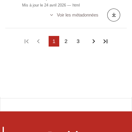
Mis à jour le 24 avril 2026
html
Voir les métadonnées
Première page
Page précédente
1
2
3
Page suivant
Dernière