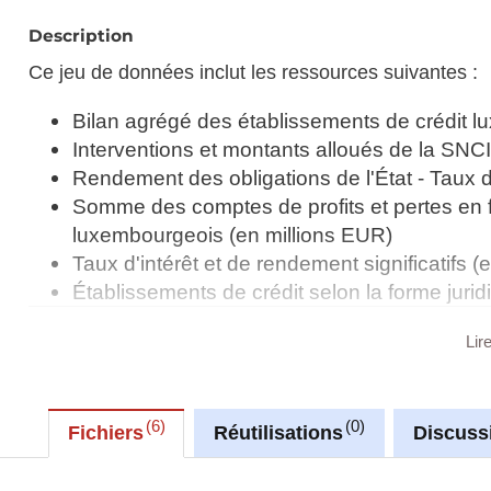
Description
Ce jeu de données inclut les ressources suivantes :
Bilan agrégé des établissements de crédit l
Interventions et montants alloués de la SNCI
Rendement des obligations de l'État - Taux 
Somme des comptes de profits et pertes en f
luxembourgeois (en millions EUR)
Taux d'intérêt et de rendement significatifs (
Établissements de crédit selon la forme jurid
Lir
Synchronisé automatiquement depuis la
base de do
6
0
Fichiers
Réutilisations
Discuss