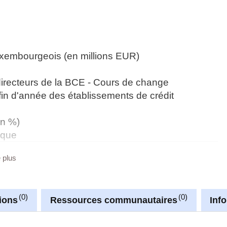
uxembourgeois (en millions EUR)
directeurs de la BCE - Cours de change
in d'année des établissements de crédit
en %)
ique
e plus
nnées LUSTAT
0
0
ions
Ressources communautaires
Inf