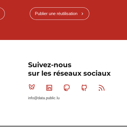
Publier une réutilisation
Suivez-nous
sur les réseaux sociaux
Bluesky
Linkedin
Mastodon
Github
RSS
info@data.public.lu