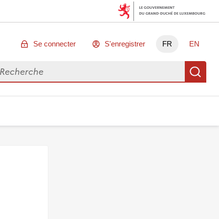
Se connecter
S'enregistrer
FR
EN
chercher des données
Re