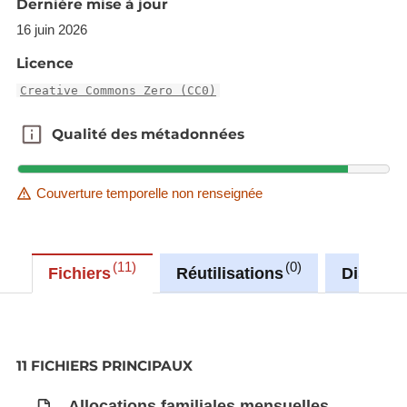
Dernière mise à jour
qu'ils occupent dans le ménage
Familles attributaires d'allocations
16 juin 2026
familiales mensuelles selon le nombre
Licence
d'enfants à charge
Creative Commons Zero (CC0)
Indemnité pour congé parental (en EUR)
Qualité des métadonnées
Qualité des métadonnées
Synchronisé automatiquement depuis la
base de
Couverture temporelle non renseignée
données LUSTAT
11
0
Fichiers
Réutilisations
Discuss
11 FICHIERS PRINCIPAUX
Allocations familiales mensuelles