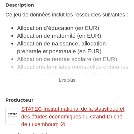
Description
Ce jeu de données inclut les ressources suivantes :
Allocation d'éducation (en EUR)
Allocation de maternité (en EUR)
Allocation de naissance, allocation
prénatale et postnatale (en EUR)
Allocation de rentrée scolaire (en EUR)
Allocations familiales mensuelles ordinaires
selon le nombre d'enfants à charge (en
Lire plus
EUR)
Allocations familiales payées (en 1 000
EUR)
Producteur
Boni pour enfant (en EUR)
STATEC Institut national de la statistique et
Bénéficiaires d'allocations de naissance
des études économiques du Grand-Duché
Enfants bénéficiaires d'allocations
de Luxembourg
familiales mensuelles selon le rang d'âge