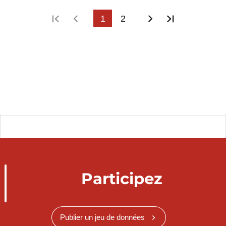
Première page
Page précédente
1
2
Page suivante
Dernière p
Participez
Publier un jeu de données