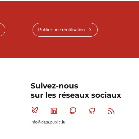
Publier une réutilisation
Suivez-nous
sur les réseaux sociaux
Bluesky
Linkedin
Mastodon
Github
RSS
info@data.public.lu