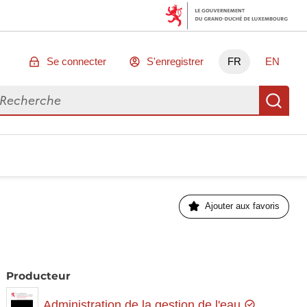
Se connecter
S'enregistrer
FR
EN
chercher des données
Re
Ajouter aux favoris
Producteur
Administration de la gestion de l'eau