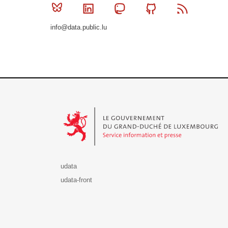
Bluesky
Linkedin
Mastodon
Github
RSS
info@data.public.lu
Le Gouvernement du Grand-Duché de Luxembourg - S
udata
udata-front