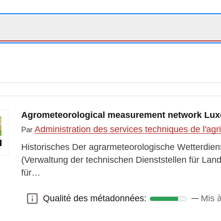
Agrometeorological measurement network Lu
Administration des services techniques de l'agr
Par
Historisches Der agrarmeteorologische Wetterdiens
(Verwaltung der technischen Dienststellen für Land
für…
Qualité des métadonnées:
Mis à
Qualité des métadonnées: