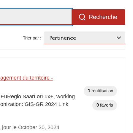
Recherche
Trier par :
gement du territoire -
1
réutilisation
s: EuRegio SaarLorLux+, working
monization: GIS-GR 2024 Link
0
favoris
 jour le October 30, 2024