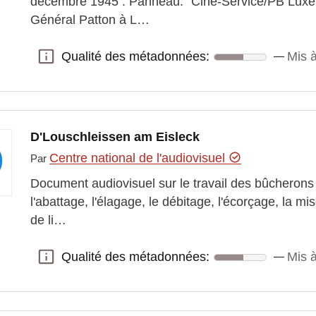
décembre 1945 : Panneau: "Ciné-Service/PB Luxem
Général Patton à L…
Qualité des métadonnées:
Mis 
Qualité des métadonnées:
D'Louschleissen am Eisleck
Centre national de l'audiovisuel
Par
Document audiovisuel sur le travail des bûchero
l'abattage, l'élagage, le débitage, l'écorçage, la mi
de li…
Qualité des métadonnées:
Mis 
Qualité des métadonnées: