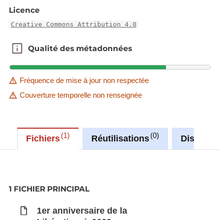
du Palais- Panneau: Nometes déi éischt grouss
Licence
Parad. La Grande-Duchesse assiste à une parade
Creative Commons Attribution 4.0
des troupes alliées en compagnie d'officiers
étrangers, du Prince Félix, du Prince Jean et du
Qualité des métadonnées
Qualité des métadonnées
Ministre d'Etat. La population est massée le long de
l'Avenue de la Liberté et sur le Pont Adolphe.
Cartons luxembourgeois.
Fréquence de mise à jour non respectée
Couverture temporelle non renseignée
1
0
Fichiers
Réutilisations
Discussi
1 FICHIER PRINCIPAL
1er anniversaire de la