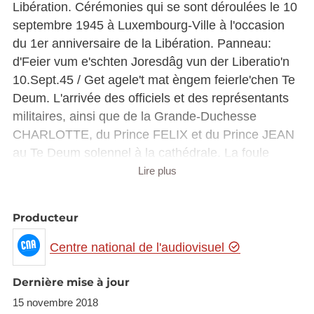
Libération. Cérémonies qui se sont déroulées le 10
septembre 1945 à Luxembourg-Ville à l'occasion
du 1er anniversaire de la Libération. Panneau:
d'Feier vum e'schten Joresdâg vun der Liberatio'n
10.Sept.45 / Get agele't mat èngem feierle'chen Te
Deum. L'arrivée des officiels et des représentants
militaires, ainsi que de la Grande-Duchesse
CHARLOTTE, du Prince FELIX et du Prince JEAN
au Te Deum solennel à la cathédrale. La foule
devant la cathédrale (rue Notre-Dame) Panneau:
Lire plus
Nom Te Deum lét den Här Stats-Minister e Kranz
nider bei der Gëlle Frâ. Cérémonie au Monument
Producteur
aux Morts (Gëlle Fra), le Ministre d'Etat Pierre
DUPONG dépose une gerbe ainsi que les
Centre national de l'audiovisuel
associations patriotiques. La Force Armée s'en va
précédée de la Musique militaire. La Grande-
Dernière mise à jour
Duchesse salue la population depuis une fenêtre
15 novembre 2018