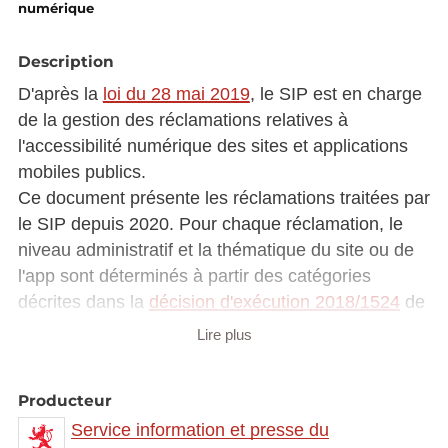
numérique
Description
D'après la
loi du 28 mai 2019
, le SIP est en charge
de la gestion des réclamations relatives à
l'accessibilité numérique des sites et applications
mobiles publics.
Ce document présente les réclamations traitées par
le SIP depuis 2020. Pour chaque réclamation, le
niveau administratif et la thématique du site ou de
l'app sont déterminés à partir des catégories
décrites dans la
décision d'exécution 2018/1524
de
la commission européenne.
Lire plus
Pour plus d'informations, veuillez consulter le site
accessibilite.lu
.
Producteur
Ce document présente une colonne « solution
Service information et presse du