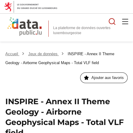
Reche
La plateforme de données ouvertes
Accueil
Jeux de données
INSPIRE - Annex II Theme
Geology - Airborne Geophysical Maps - Total VLF field
Ajouter aux favoris
INSPIRE - Annex II Theme
Geology - Airborne
Geophysical Maps - Total VLF
field