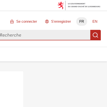
Se connecter
S'enregistrer
FR
EN
chercher des données
Re